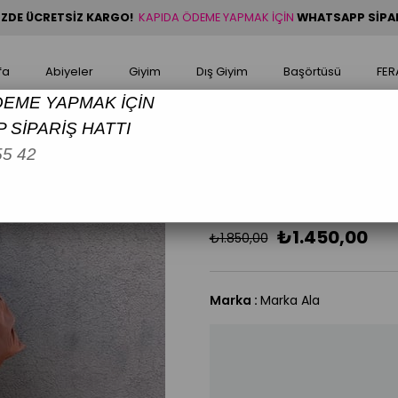
NİZDE ÜCRETSİZ KARGO!
KAPIDA ÖDEME YAPMAK İÇİN
WHATSAPP SİPARİ
fa
Abiyeler
Giyim
Dış Giyim
Başörtüsü
FER
DEME YAPMAK İÇİN
 SİPARİŞ HATTI
 Ferace
55 42
Marka Ala 0588 Eteği Fır
Eteği Fırfırlı Ferace FIRFIRELLA
₺1.450,00
₺1.850,00
Marka
:
Marka Ala