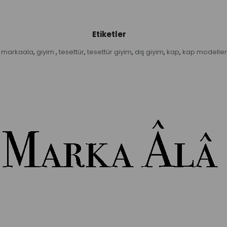
Etiketler
markaala
giyim
tesettür
tesettür giyim
dış giyim
kap
kap modeller
,
,
,
,
,
,