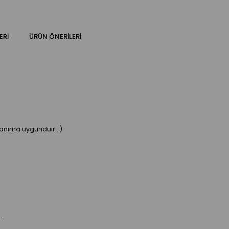
ERI
ÜRÜN ÖNERILERI
lanıma uygunduır . )
 .