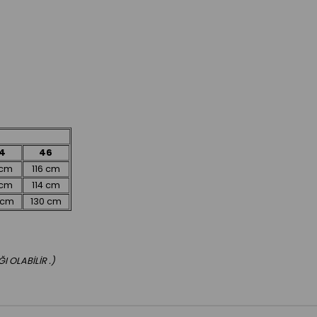
4
46
 cm
116 cm
 cm
114 cm
 cm
130 cm
 OLABİLİR .)