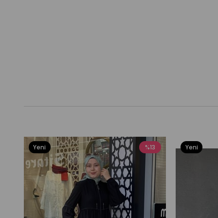
Yeni
%13
Yeni
Ürün
Ürün