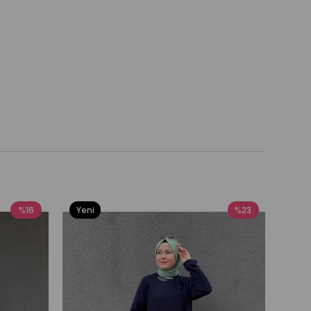
%16
Yeni
%23
Yeni
Ürün
Ürü