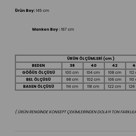
Ürün Boy:
145 cm
Manken Boy :
167 cm
ÜRÜN ÖLÇÜMLERİ (cm )
BEDEN
38
40
42
4
GÖĞÜS ÖLÇÜSÜ
100 cm
104 cm
108 cm
112
BEL ÖLÇÜSÜ
98 cm
102 cm
106 cm
110
BASEN ÖLÇÜSÜ
114 cm
118 cm
122 cm
126
( ÜRÜN RENGİNDE KONSEPT ÇEKİMLERİNDEN DOLAYI TON FARKLILIĞI