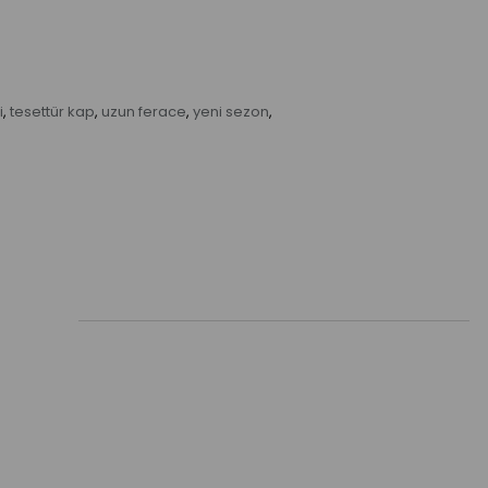
i
tesettür kap
uzun ferace
yeni sezon
,
,
,
,