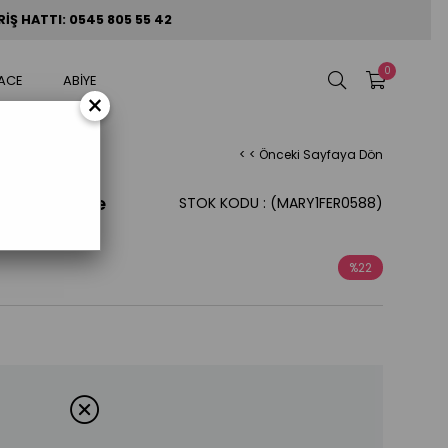
Ş HATTI: 0545 805 55 42
0
ACE
ABİYE
×
< < Önceki Sayfaya Dön
fırlı Ferace
STOK KODU
(MARY1FER0588)
%
22
İndirim