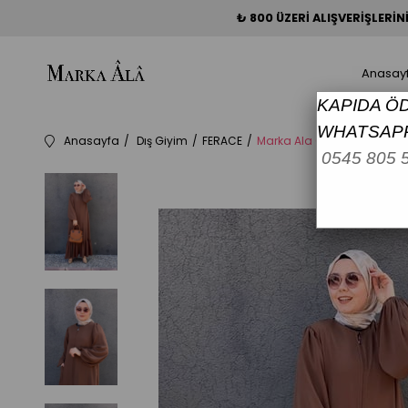
₺ 800 ÜZERİ ALIŞVERİŞLERİ
Anasay
KAPIDA Ö
WHATSAPP
Anasayfa
Dış Giyim
FERACE
Marka Ala 0588 Eteği Fırfırlı
0545 805 