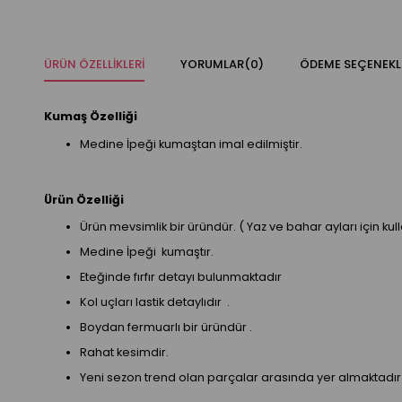
ÜRÜN ÖZELLIKLERI
YORUMLAR
(0)
ÖDEME SEÇENEKL
Kumaş Özelliği
Medine İpeği kumaştan imal edilmiştir.
Ürün Özelliği
Ürün mevsimlik bir üründür. ( Yaz ve bahar ayları için kul
Medine İpeği kumaştır.
Eteğinde fırfır detayı bulunmaktadır
Kol uçları lastik detaylıdır .
Boydan fermuarlı bir üründür .
Rahat kesimdir.
Yeni sezon trend olan parçalar arasında yer almaktadır