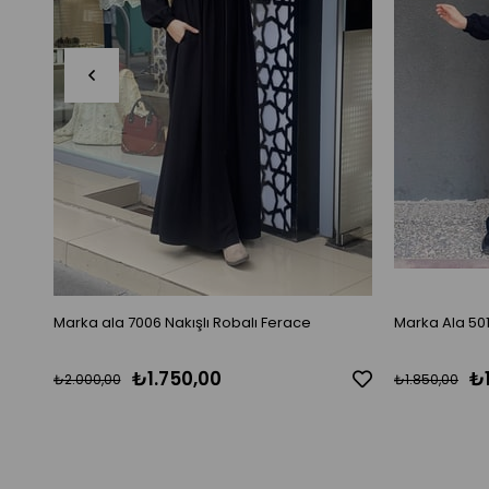
Marka ala 7006 Nakışlı Robalı Ferace
Marka Al
₺1.750,00
₺
₺2.000,00
₺1.850,00