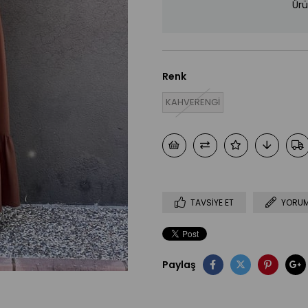
Ürü
Renk
KAHVERENGİ
TAVSIYE ET
YORUM
Paylaş