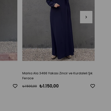
Marka Ala 3466 Yakası Zincir ve Kurdaleli Şık
Tesett
Ferace
₺1.150,00
₺1.500,00
₺1.800