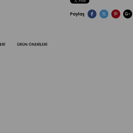
Paylaş
ERI
ÜRÜN ÖNERILERI