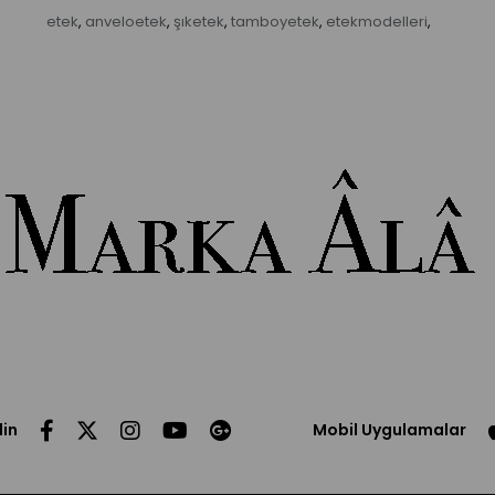
etek
anveloetek
şıketek
tamboyetek
etekmodelleri
,
,
,
,
,
din
Mobil Uygulamalar