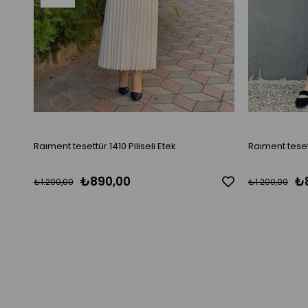
Raıment tesettür 1410 Piliseli Etek
Raıment tesett
₺890,00
₺
₺1.200,00
₺1.200,00