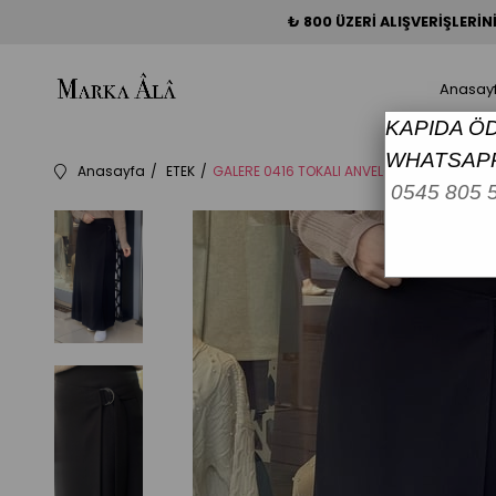
₺ 800 ÜZERİ ALIŞVERİŞLERİ
Anasay
KAPIDA Ö
WHATSAPP
Anasayfa
ETEK
GALERE 0416 TOKALI ANVELOP ETEK
0545 805 