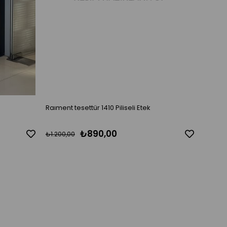
Raıment tesettür 1410 Piliseli Etek
Raıment
₺890,00
₺1.200,00
₺1.200,