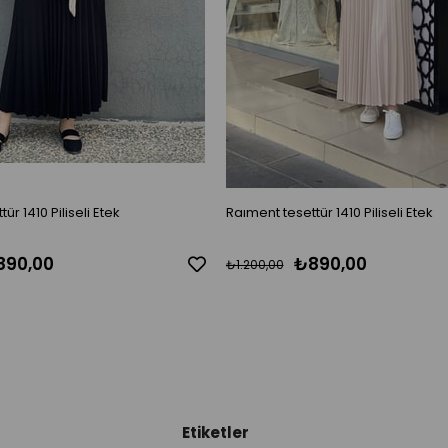
ür 1410 Piliseli Etek
Raıment tesettür 1410 Piliseli Etek
890,00
₺890,00
₺1.200,00
Etiketler