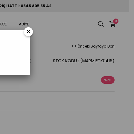
Ş HATTI: 0545 805 55 42
0
ACE
ABİYE
×
< < Önceki Sayfaya Dön
NVELOP ETEK
STOK KODU
(MARM1ETK0416)
%
26
İndirim