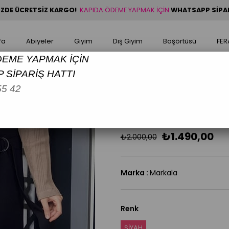
NİZDE ÜCRETSİZ KARGO!
KAPIDA ÖDEME YAPMAK İÇİN
WHATSAPP SİPARİ
fa
Abiyeler
Giyim
Dış Giyim
Başörtüsü
FER
DEME YAPMAK İÇİN
 SİPARİŞ HATTI
55 42
GALERE 0416 TOKALI A
Tokalı Anvelop Etek
₺1.490,00
₺2.000,00
Marka
:
Markala
Renk
SİYAH