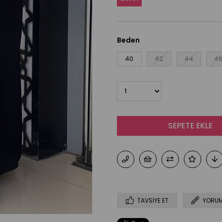
Beden
40
42
44
4
TAVSIYE ET
YORUM