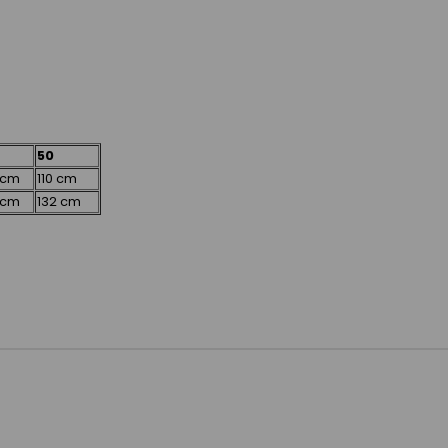
50
 cm
110 cm
 cm
132 cm