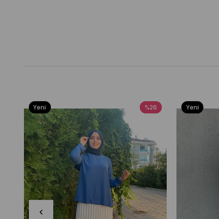
Yeni
%26
Yeni
Ürün
Ürün