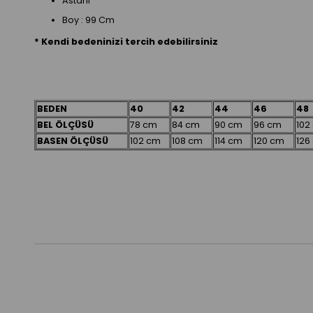
Astarlı
Boy : 99 Cm
* Kendi bedeninizi tercih edebilirsiniz
BEDEN
40
42
44
46
48
BEL ÖLÇÜSÜ
78 cm
84 cm
90 cm
96 cm
102
BASEN ÖLÇÜSÜ
102 cm
108 cm
114 cm
120 cm
126